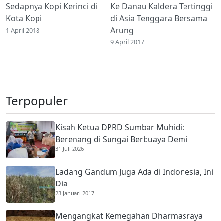
Sedapnya Kopi Kerinci di
Ke Danau Kaldera Tertinggi
Kota Kopi
di Asia Tenggara Bersama
Arung
1 April 2018
9 April 2017
Terpopuler
Kisah Ketua DPRD Sumbar Muhidi:
Berenang di Sungai Berbuaya Demi
31 Juli 2026
Membantu Ekonomi Orang Tua
Ladang Gandum Juga Ada di Indonesia, Ini
Dia
23 Januari 2017
Mengangkat Kemegahan Dharmasraya