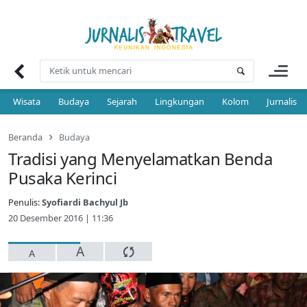
Skip
to
content
Wisata
Budaya
Sejarah
Lingkungan
Kolom
Jurnalis 
Beranda
Budaya
Tradisi yang Menyelamatkan Benda
Pusaka Kerinci
Penulis:
Syofiardi Bachyul Jb
20 Desember 2016 | 11:36
A
A