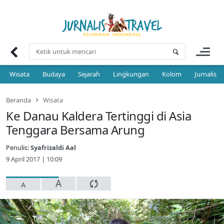
Skip
to
content
Wisata
Budaya
Sejarah
Lingkungan
Kolom
Jurnalis 
Beranda
Wisata
Ke Danau Kaldera Tertinggi di Asia
Tenggara Bersama Arung
Penulis:
Syafrizaldi Aal
9 April 2017 | 10:09
A
A