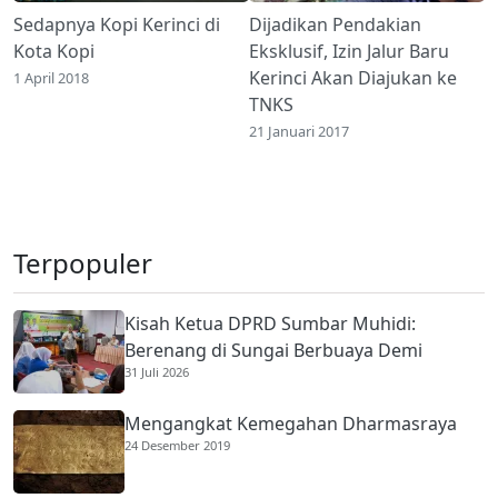
Sedapnya Kopi Kerinci di
Dijadikan Pendakian
Kota Kopi
Eksklusif, Izin Jalur Baru
Kerinci Akan Diajukan ke
1 April 2018
TNKS
21 Januari 2017
Terpopuler
Kisah Ketua DPRD Sumbar Muhidi:
Berenang di Sungai Berbuaya Demi
31 Juli 2026
Membantu Ekonomi Orang Tua
Mengangkat Kemegahan Dharmasraya
24 Desember 2019