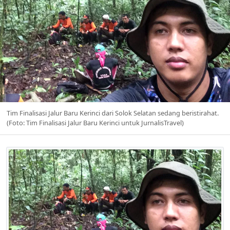
Tim Finalisasi Jalur Baru Kerinci dari Solok Selatan sedang beristirahat.
(Foto: Tim Finalisasi Jalur Baru Kerinci untuk JurnalisTravel)