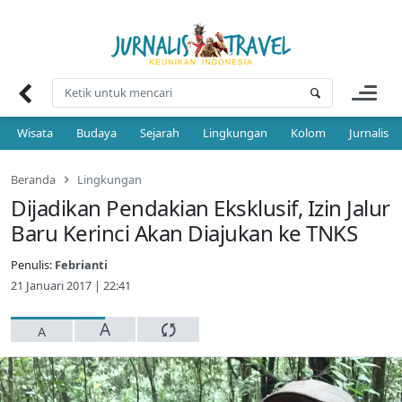
Skip
to
content
Wisata
Budaya
Sejarah
Lingkungan
Kolom
Jurnalis 
Beranda
Lingkungan
Dijadikan Pendakian Eksklusif, Izin Jalur
Baru Kerinci Akan Diajukan ke TNKS
Penulis:
Febrianti
21 Januari 2017 | 22:41
A
A