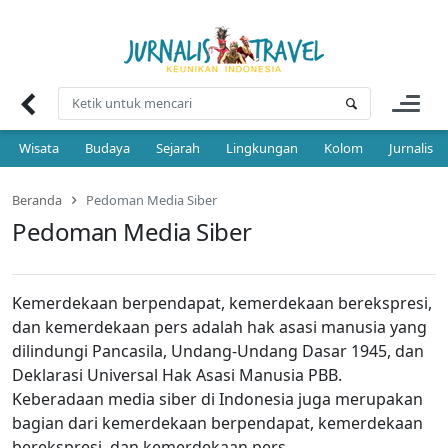
Skip
to
content
Wisata
Budaya
Sejarah
Lingkungan
Kolom
Jurnalis 
Beranda
Pedoman Media Siber
Pedoman Media Siber
Kemerdekaan berpendapat, kemerdekaan berekspresi,
dan kemerdekaan pers adalah hak asasi manusia yang
dilindungi Pancasila, Undang-Undang Dasar 1945, dan
Deklarasi Universal Hak Asasi Manusia PBB.
Keberadaan media siber di Indonesia juga merupakan
bagian dari kemerdekaan berpendapat, kemerdekaan
berekspresi, dan kemerdekaan pers.