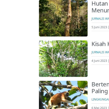
Hutan
Menun
JURNALIS W
5 Juni 2023 
Kisah 
JURNALIS W
4 Juni 2023 
Bertem
Paling
LINGKUNGA
6 Mei 2023 |