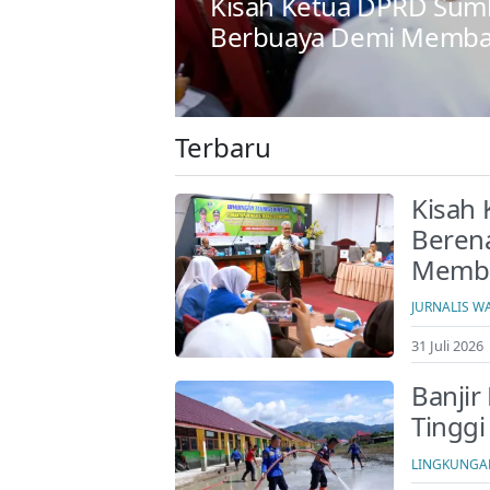
Kisah Ketua DPRD Sumb
erinci
Berbuaya Demi Memba
Terbaru
Kisah
Beren
Memba
JURNALIS W
31 Juli 2026 
Banjir
Tinggi
LINGKUNGA