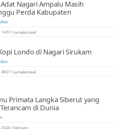
 Adat Nagari Ampalu Masih
ggu Perda Kabupaten
ARGA
| 14:57
Jurnalistravel
Kopi Londo di Nagari Sirukam
ARGA
| 08:21
Jurnalistravel
u Primata Langka Siberut yang
 Terancam di Dunia
N
 23:20
Febrianti