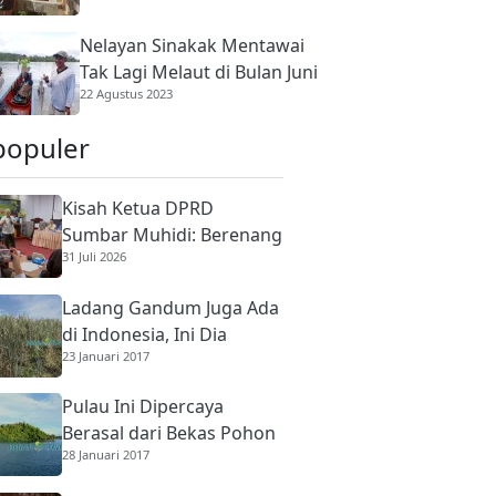
LINGKUNGAN
Banjir Lebih Sebulan Melanda Dataran Ti
Nelayan Sinakak Mentawai
Tak Lagi Melaut di Bulan Juni
22 Agustus 2023
populer
Kisah Ketua DPRD
Sumbar Muhidi: Berenang
31 Juli 2026
di Sungai Berbuaya Demi
Membantu Ekonomi
Ladang Gandum Juga Ada
Orang Tua
di Indonesia, Ini Dia
23 Januari 2017
Pulau Ini Dipercaya
Berasal dari Bekas Pohon
28 Januari 2017
Raksasa