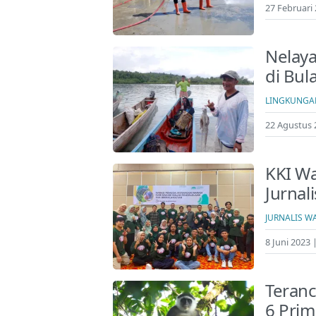
27 Februari 
Nelaya
di Bul
LINGKUNGA
22 Agustus 
KKI Wa
Jurnal
JURNALIS W
8 Juni 2023 
Teran
6 Pri