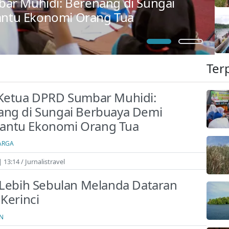
ar Muhidi: Berenang di Sungai
ntu Ekonomi Orang Tua
Ter
 Ketua DPRD Sumbar Muhidi:
ang di Sungai Berbuaya Demi
ntu Ekonomi Orang Tua
ARGA
| 13:14
Jurnalistravel
 Lebih Sebulan Melanda Dataran
 Kerinci
N