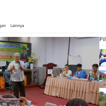
gan
Lainnya
Pi