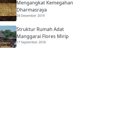
Mengangkat Kemegahan
Dharmasraya
24 Desember 2019
Struktur Rumah Adat
Manggarai Flores Mirip
17 September 2018
Rumah Gadang
Minangkabau