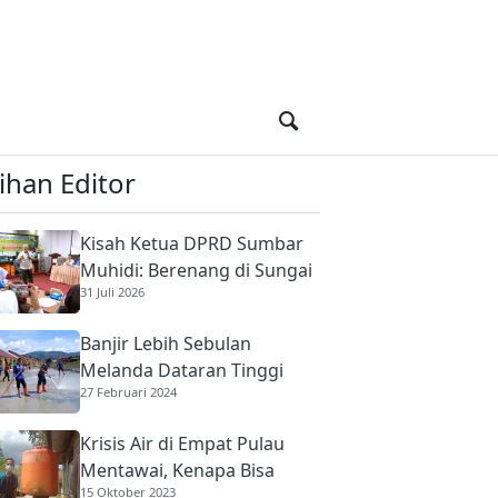
lihan Editor
Kisah Ketua DPRD Sumbar
Muhidi: Berenang di Sungai
31 Juli 2026
Berbuaya Demi Membantu
Ekonomi Orang Tua
Banjir Lebih Sebulan
Melanda Dataran Tinggi
27 Februari 2024
Kerinci
Krisis Air di Empat Pulau
Mentawai, Kenapa Bisa
15 Oktober 2023
Terjadi?