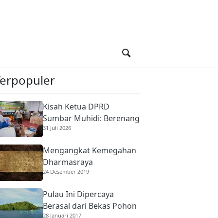
Terpopuler
Kisah Ketua DPRD
Sumbar Muhidi: Berenang
31 Juli 2026
di Sungai Berbuaya Demi
Membantu Ekonomi
Mengangkat Kemegahan
Orang Tua
Dharmasraya
24 Desember 2019
Pulau Ini Dipercaya
Berasal dari Bekas Pohon
28 Januari 2017
Raksasa