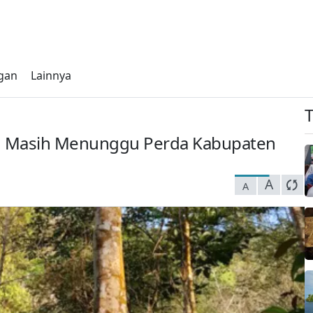
gan
Lainnya
u Masih Menunggu Perda Kabupaten
A
A