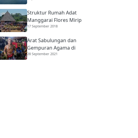
Struktur Rumah Adat
Manggarai Flores Mirip
17 September 2018
Rumah Gadang
Minangkabau
Arat Sabulungan dan
Gempuran Agama di
28 September 2021
Mentawai