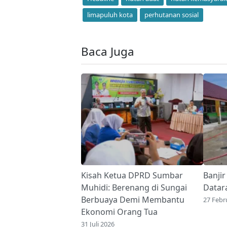
limapuluh kota
perhutanan sosial
Baca Juga
Kisah Ketua DPRD Sumbar
Banji
Muhidi: Berenang di Sungai
Datara
Berbuaya Demi Membantu
27 Febr
Ekonomi Orang Tua
31 Juli 2026