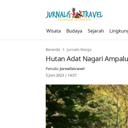
Skip
to
content
Wisata
Budaya
Sejarah
Lingkun
Beranda
Jurnalis Warga
Hutan Adat Nagari Ampal
Penulis:
Jurnalistravel
5 Juni 2023 | 14:57