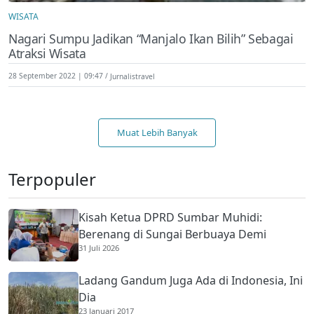
WISATA
Nagari Sumpu Jadikan “Manjalo Ikan Bilih” Sebagai
Atraksi Wisata
28 September 2022 | 09:47
Jurnalistravel
Muat Lebih Banyak
Terpopuler
Kisah Ketua DPRD Sumbar Muhidi:
Berenang di Sungai Berbuaya Demi
31 Juli 2026
Membantu Ekonomi Orang Tua
Ladang Gandum Juga Ada di Indonesia, Ini
Dia
23 Januari 2017