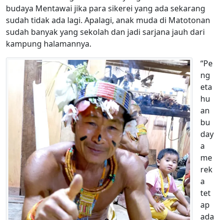
budaya Mentawai jika para sikerei yang ada sekarang
sudah tidak ada lagi. Apalagi, anak muda di Matotonan
sudah banyak yang sekolah dan jadi sarjana jauh dari
kampung halamannya.
“Pe
ng
eta
hu
an
bu
day
a
me
rek
a
tet
ap
ada