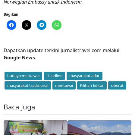
Norwegian Embassy untuk Indonesia.
Bagikan
Dapatkan update terkini Jurnalistravel.com melalui
Google News
.
budaya mentawai
Headline
masyarakat adat
masyarakat tradisional
mentawai
Pilihan Editor
siberut
Baca Juga