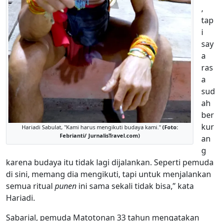
,
tap
i
say
a
ras
a
sud
ah
ber
kur
Hariadi Sabulat, "Kami harus mengikuti budaya kami."
(Foto:
Febrianti/ JurnalisTravel.com)
an
g
karena budaya itu tidak lagi dijalankan. Seperti pemuda
di sini, memang dia mengikuti, tapi untuk menjalankan
semua ritual
punen
ini sama sekali tidak bisa,” kata
Hariadi.
Sabarial, pemuda Matotonan 33 tahun mengatakan