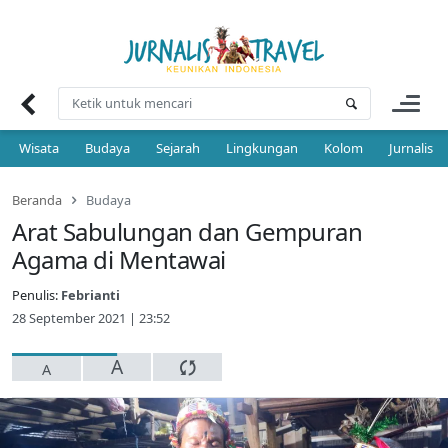
Skip
to
content
Wisata
Budaya
Sejarah
Lingkungan
Kolom
Jurnalis 
Beranda
Budaya
Arat Sabulungan dan Gempuran
Agama di Mentawai
Penulis:
Febrianti
28 September 2021 | 23:52
A
A