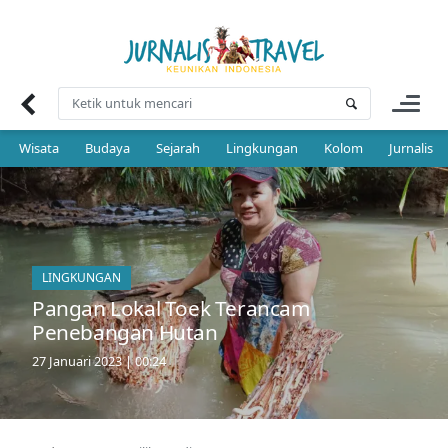
Skip
to
content
Wisata
Budaya
Sejarah
Lingkungan
Kolom
Jurnalis 
LINGKUNGAN
Pangan Lokal Toek Terancam
Penebangan Hutan
27 Januari 2023 | 00:24