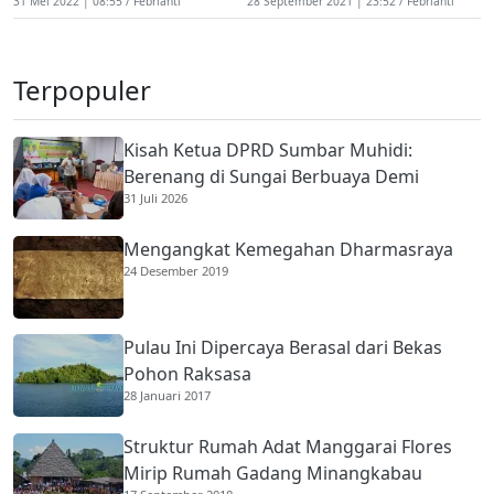
31 Mei 2022 | 08:55
Febrianti
28 September 2021 | 23:52
Febrianti
Terpopuler
Kisah Ketua DPRD Sumbar Muhidi:
Berenang di Sungai Berbuaya Demi
31 Juli 2026
Membantu Ekonomi Orang Tua
Mengangkat Kemegahan Dharmasraya
24 Desember 2019
Pulau Ini Dipercaya Berasal dari Bekas
Pohon Raksasa
28 Januari 2017
Struktur Rumah Adat Manggarai Flores
Mirip Rumah Gadang Minangkabau