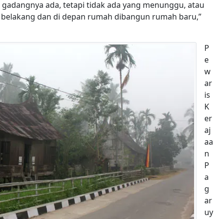
 gadangnya ada, tetapi tidak ada yang menunggu, atau
belakang dan di depan rumah dibangun rumah baru,”
P
e
w
ar
is
K
er
aj
aa
n
P
a
g
ar
uy