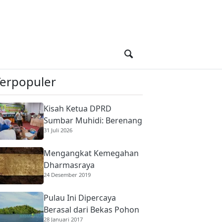
Terpopuler
Kisah Ketua DPRD
Sumbar Muhidi: Berenang
31 Juli 2026
di Sungai Berbuaya Demi
Membantu Ekonomi
Mengangkat Kemegahan
Orang Tua
Dharmasraya
24 Desember 2019
Pulau Ini Dipercaya
Berasal dari Bekas Pohon
28 Januari 2017
Raksasa