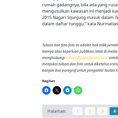
rumah gadangnya, bila ada yang rusa
mengusulkan kawasan ini menjadi kaw
2015 Nagari Sijunjung masuk dalam
T
dalam daftar tunggu,” kata Nurmatias
Tulisan dan foto-foto ini adalah hak milik Jurn
lainnya atau keperluan publikasi cetak di media 
menghubungi
redaksi@jurnalistravel.com
untuk 
menyukai tulisan dan foto untuk diketahui orang
banyak dua paragraf untuk pengantar tautan 
Bagikan
Halaman:
1
2
3
4