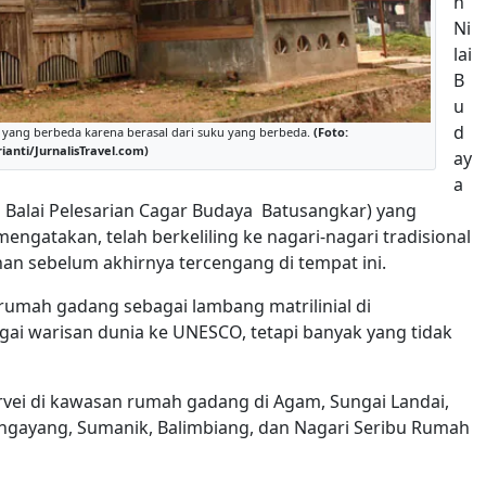
n
Ni
lai
B
u
d
g yang berbeda karena berasal dari suku yang berbeda.
(Foto:
ianti/JurnalisTravel.com)
ay
a
 Balai Pelesarian Cagar Budaya Batusangkar) yang
ngatakan, telah berkeliling ke nagari-nagari tradisional
n sebelum akhirnya tercengang di tempat ini.
 rumah gadang sebagai lambang matrilinial di
ai warisan dunia ke UNESCO, tetapi banyak yang tidak
vei di kawasan rumah gadang di Agam, Sungai Landai,
gayang, Sumanik, Balimbiang, dan Nagari Seribu Rumah