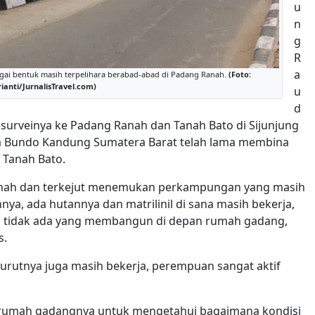
u
n
g
R
a
i bentuk masih terpelihara berabad-abad di Padang Ranah.
(Foto:
ianti/JurnalisTravel.com)
u
d
urveinya ke Padang Ranah dan Tanah Bato di Sijunjung
ua Bundo Kandung Sumatera Barat telah lama membina
Tanah Bato.
Ranah dan terkejut menemukan perkampungan yang masih
ya, ada hutannya dan matrilinil di sana masih bekerja,
, tidak ada yang membangun di depan rumah gadang,
s.
enurutnya juga masih bekerja, perempuan sangat aktif
 rumah gadangnya untuk mengetahui bagaimana kondisi