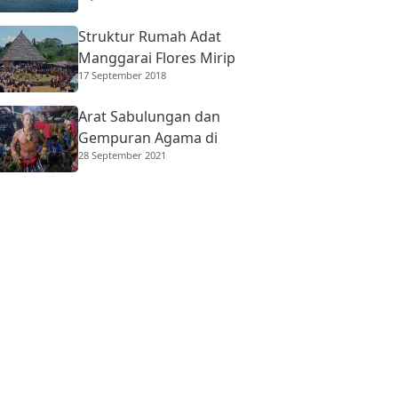
Struktur Rumah Adat
Manggarai Flores Mirip
17 September 2018
Rumah Gadang
Minangkabau
Arat Sabulungan dan
Gempuran Agama di
28 September 2021
Mentawai