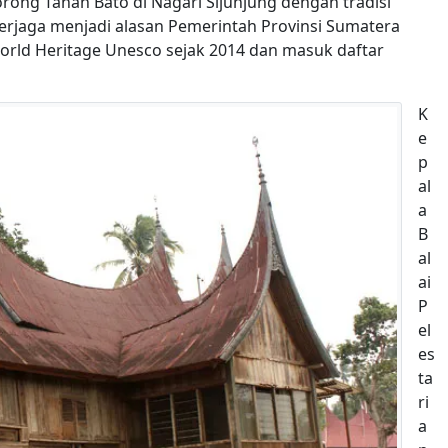
ong Tanah Bato di Nagari Sijunjung dengan tradisi
erjaga menjadi alasan Pemerintah Provinsi Sumatera
orld Heritage Unesco sejak 2014 dan masuk daftar
K
e
p
al
a
B
al
ai
P
el
es
ta
ri
a