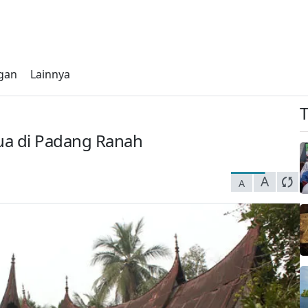
gan
Lainnya
a di Padang Ranah
A
A