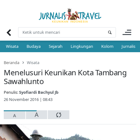
Skip
to
content
Wisata
Budaya
Sejarah
Lingkungan
Kolom
Jurnalis 
Beranda
Wisata
Menelusuri Keunikan Kota Tambang
Sawahlunto
Penulis:
Syofiardi Bachyul Jb
26 November 2016 | 08:43
A
A