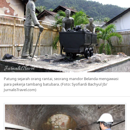
Patung sejarah orang rantai, seorang mandor Belanda mengawasi
para pekerja tambang batubara. (Foto: Syofiardi Bachyul Jb/
JurnalisTravel.com)