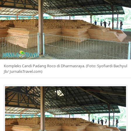
Kompleks Candi Padang Roco di Dharmasraya. (Foto: Syofiardi Bachyul
Jb/ JurnalisTravel.com)