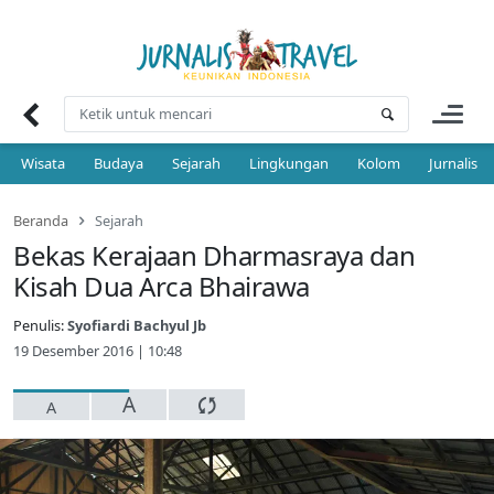
Skip
to
content
Wisata
Budaya
Sejarah
Lingkungan
Kolom
Jurnalis 
Beranda
Sejarah
Bekas Kerajaan Dharmasraya dan
Kisah Dua Arca Bhairawa
Penulis:
Syofiardi Bachyul Jb
19 Desember 2016 | 10:48
A
A