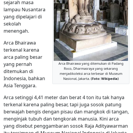
sejarah masa
lampau Nusantara
yang dipelajari di
sekolah
menengah.
Arca Bhairawa
terkenal karena
arca paling besar
yang pernah
Arca Bhairawa yang ditemukan di Padang
Roco, Dharmasraya yang sekarang
ditemukan di
menjadikoleksi arca terbesar di Museum
Indonesia, bahkan
Nasional, Jakarta.
(Foto: Wikipedia)
Asia Tenggara.
Arca setinggi 4,41 meter dan berat 4 ton itu tak hanya
terkenal karena paling besar, tapi juga sosok patung
berwajah bengis dengan pisau dan mangkok di tangan,
menginjak tubuh dan tengkorak manusia. Kini arca
yang disebut penggambaran sosok Raja Adityawarman
itu tersimpan di Museum Nasional Indonesia di Jakarta.