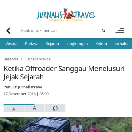
Skip
to
content
Wisata
Budaya
Sejarah
Lingkungan
Kolom
Jurnalis 
Beranda
Jurnalis Warga
Ketika Offroader Sanggau Menelusuri
Jejak Sejarah
Penulis:
Jurnalistravel
17 Desember 2016 | 05:09
A
A