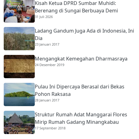
Kisah Ketua DPRD Sumbar Muhidi:
Berenang di Sungai Berbuaya Demi
31 Juli 2026
Membantu Ekonomi Orang Tua
Ladang Gandum Juga Ada di Indonesia, Ini
Dia
23 Januari 2017
Mengangkat Kemegahan Dharmasraya
24 Desember 2019
Pulau Ini Dipercaya Berasal dari Bekas
Pohon Raksasa
28 Januari 2017
Struktur Rumah Adat Manggarai Flores
Mirip Rumah Gadang Minangkabau
17 September 2018