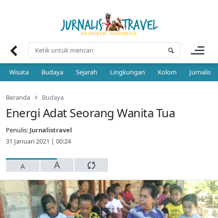
Skip
to
content
Wisata
Budaya
Sejarah
Lingkungan
Kolom
Jurnalis 
Beranda
Budaya
Energi Adat Seorang Wanita Tua
Penulis:
Jurnalistravel
31 Januari 2021 | 00:24
A
A