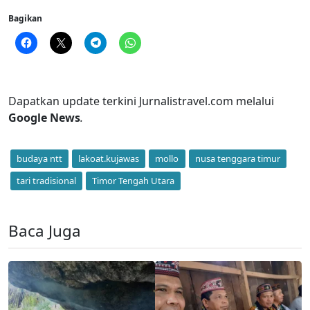
Bagikan
Dapatkan update terkini Jurnalistravel.com melalui
Google News
.
budaya ntt
lakoat.kujawas
mollo
nusa tenggara timur
tari tradisional
Timor Tengah Utara
Baca Juga