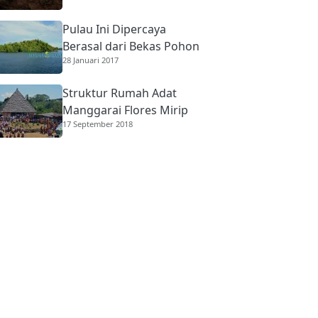
Pulau Ini Dipercaya
Berasal dari Bekas Pohon
28 Januari 2017
Raksasa
Struktur Rumah Adat
Manggarai Flores Mirip
17 September 2018
Rumah Gadang
Minangkabau