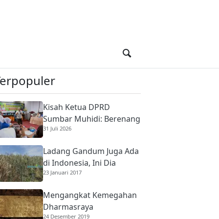
Terpopuler
Kisah Ketua DPRD
Sumbar Muhidi: Berenang
31 Juli 2026
di Sungai Berbuaya Demi
Membantu Ekonomi
Ladang Gandum Juga Ada
Orang Tua
di Indonesia, Ini Dia
23 Januari 2017
Mengangkat Kemegahan
Dharmasraya
24 Desember 2019