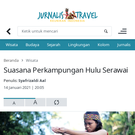
Skip
to
content
Wisata
Budaya
Sejarah
Lingkungan
Kolom
Jurnalis 
Beranda
Wisata
Suasana Perkampungan Hulu Serawai
Penulis:
Syafrizaldi Aal
14 Januari 2021 | 20:05
A
A