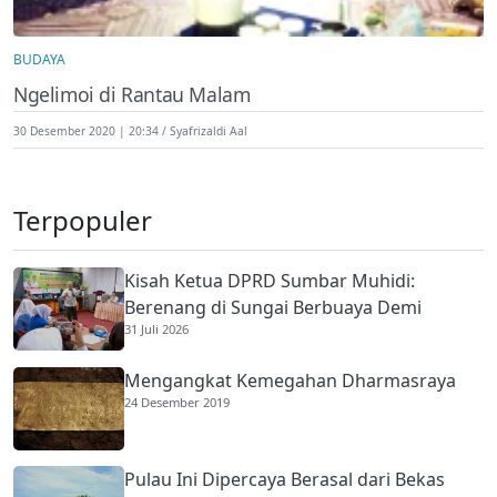
BUDAYA
Ngelimoi di Rantau Malam
30 Desember 2020 | 20:34
Syafrizaldi Aal
Terpopuler
Kisah Ketua DPRD Sumbar Muhidi:
Berenang di Sungai Berbuaya Demi
31 Juli 2026
Membantu Ekonomi Orang Tua
Mengangkat Kemegahan Dharmasraya
24 Desember 2019
Pulau Ini Dipercaya Berasal dari Bekas