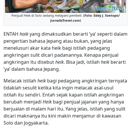
Penjual Heik di Solo sedang melayani pembeli.
(Foto: Eddy J. Soetopo/
JurnalisTravel.com)
ENTAH
haik
yang dimaksudkan berarti ’ya’ seperti dalam
pengertian bahasa Jepang atau bukan, yang jelas
menelusuri akar kata heik bagi istilah pedagang
angkringan sulit dicari padanannya. Kenapa penjual
angkringan itu disebut
heik
. Bisa jadi, istilah
heik
berarti
’ya’ dalam bahasa Jepang.
Melacak istilah
heik
bagi pedagang angkringan ternyata
tidaklah sesulit ketika kita ingin melacak asal-usul
istilah itu sendiri. Entah sejak kapan istilah angkringan
berubah menjadi
Heik
bagi penjual jajanan yang hanya
berjualan di malam hari itu. Yang jelas, istilah yang sulit
dicari maknanya itu kini makin menjamur di kawasan
Solo dan Jogyakarta.