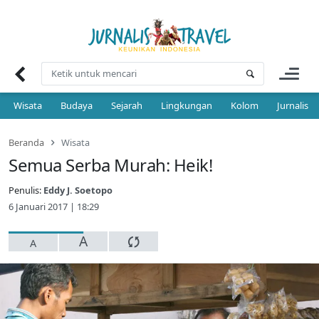
Skip
to
content
Wisata
Budaya
Sejarah
Lingkungan
Kolom
Jurnalis 
Beranda
Wisata
Semua Serba Murah: Heik!
Penulis:
Eddy J. Soetopo
6 Januari 2017 | 18:29
A
A