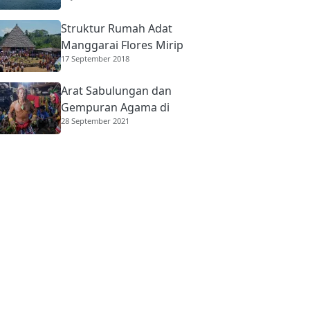
Struktur Rumah Adat
Manggarai Flores Mirip
17 September 2018
Rumah Gadang
Minangkabau
Arat Sabulungan dan
Gempuran Agama di
28 September 2021
Mentawai