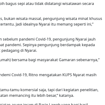
bih bagus sepi atau tidak didatangi wisatawan secara
us, bukan wisata massal, pengunjung wisata minat khusus
rtentu. Jadi idealnya Nyarai itu memang seperti ini,”
n sebelum pandemi Covid-19, pengunjung Nyarai jauh
 saat pandemi. Sepinya pengunjung berdampak kepada
 pedagang di Nyarai.
Rumah) bersama bagi masyarakat Gamaran sebenarnya,”
andemi Covid-19, Ritno mengatakan KUPS Nyarat masih
amu-tamu komersial saja, tapi dari kegiatan penelitian,
atan memancing itu lebih besar,“ katanya.
iatan arung jeram di Pasie Laweh yang bagi hasil