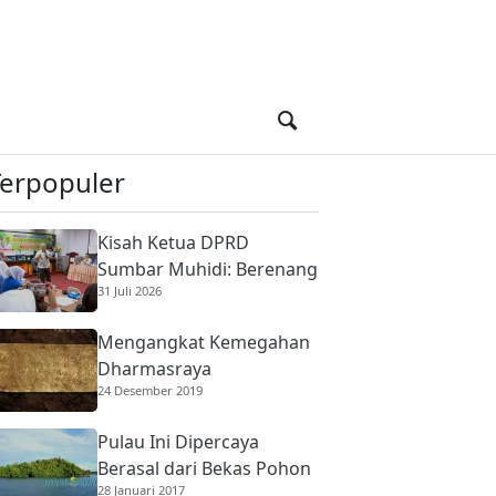
Terpopuler
Kisah Ketua DPRD
Sumbar Muhidi: Berenang
31 Juli 2026
di Sungai Berbuaya Demi
Membantu Ekonomi
Mengangkat Kemegahan
Orang Tua
Dharmasraya
24 Desember 2019
Pulau Ini Dipercaya
Berasal dari Bekas Pohon
28 Januari 2017
Raksasa