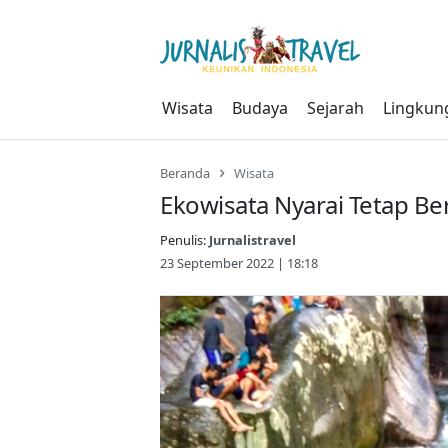
Skip
to
content
Wisata
Budaya
Sejarah
Lingkun
Beranda
Wisata
Ekowisata Nyarai Tetap B
Penulis:
Jurnalistravel
23 September 2022 | 18:18