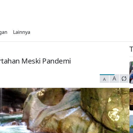
gan
Lainnya
ertahan Meski Pandemi
A
A