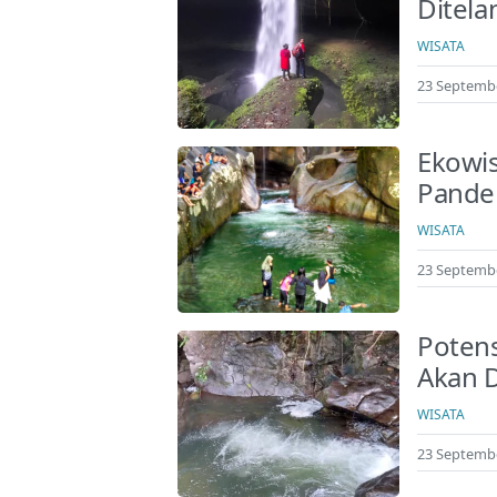
Ditela
WISATA
23 Septembe
Ekowis
Pande
WISATA
23 Septembe
Potens
Akan D
WISATA
23 Septembe