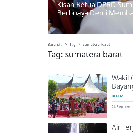
Kisah Ketua DPRD Sumb
Berbuaya Demi Memba
Beranda
Tag
sumatera barat
Tag:
sumatera barat
Wakil 
Bayang
BERITA
26 Septembe
Air Te