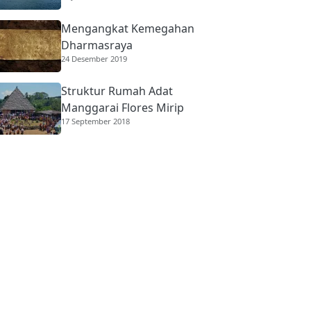
Mengangkat Kemegahan
Dharmasraya
24 Desember 2019
Struktur Rumah Adat
Manggarai Flores Mirip
17 September 2018
Rumah Gadang
Minangkabau