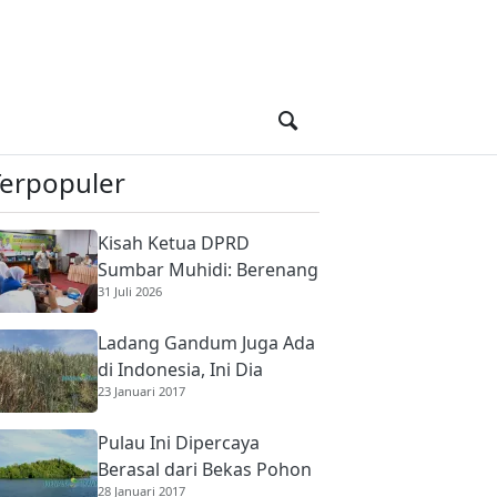
Terpopuler
Kisah Ketua DPRD
Sumbar Muhidi: Berenang
31 Juli 2026
di Sungai Berbuaya Demi
Membantu Ekonomi
Ladang Gandum Juga Ada
Orang Tua
di Indonesia, Ini Dia
23 Januari 2017
Pulau Ini Dipercaya
Berasal dari Bekas Pohon
28 Januari 2017
Raksasa