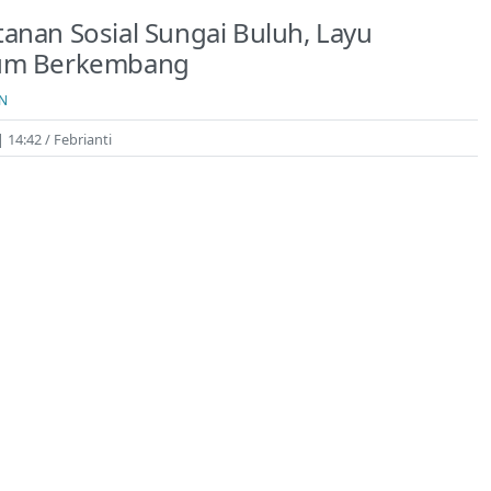
anan Sosial Sungai Buluh, Layu
um Berkembang
N
| 14:42
Febrianti