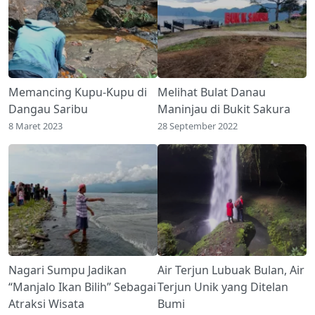
Memancing Kupu-Kupu di
Melihat Bulat Danau
Dangau Saribu
Maninjau di Bukit Sakura
8 Maret 2023
28 September 2022
Nagari Sumpu Jadikan
Air Terjun Lubuak Bulan, Air
“Manjalo Ikan Bilih” Sebagai
Terjun Unik yang Ditelan
Atraksi Wisata
Bumi