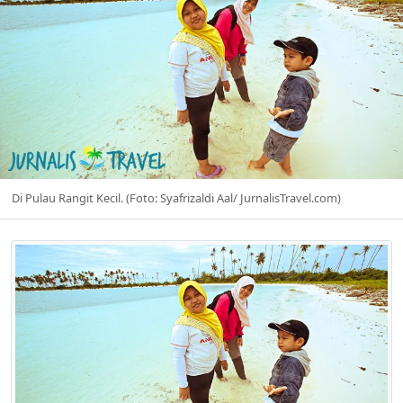
Di Pulau Rangit Kecil. (Foto: Syafrizaldi Aal/ JurnalisTravel.com)