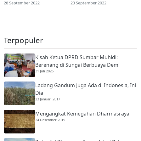
28 September 2022
23 September 2022
Terpopuler
Kisah Ketua DPRD Sumbar Muhidi:
Berenang di Sungai Berbuaya Demi
31 Juli 2026
Membantu Ekonomi Orang Tua
Ladang Gandum Juga Ada di Indonesia, Ini
Dia
23 Januari 2017
Mengangkat Kemegahan Dharmasraya
24 Desember 2019