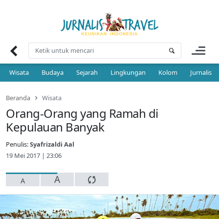
Skip
to
content
Wisata
Budaya
Sejarah
Lingkungan
Kolom
Jurnalis 
Beranda
Wisata
Orang-Orang yang Ramah di
Kepulauan Banyak
Penulis:
Syafrizaldi Aal
19 Mei 2017 | 23:06
A
A