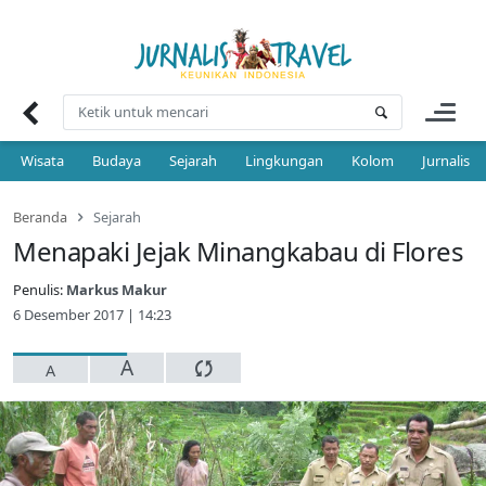
Skip
to
content
Wisata
Budaya
Sejarah
Lingkungan
Kolom
Jurnalis 
Beranda
Sejarah
Menapaki Jejak Minangkabau di Flores
Penulis:
Markus Makur
6 Desember 2017 | 14:23
A
A