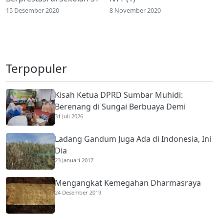
15 Desember 2020
8 November 2020
Terpopuler
Kisah Ketua DPRD Sumbar Muhidi:
Berenang di Sungai Berbuaya Demi
31 Juli 2026
Membantu Ekonomi Orang Tua
Ladang Gandum Juga Ada di Indonesia, Ini
Dia
23 Januari 2017
Mengangkat Kemegahan Dharmasraya
24 Desember 2019