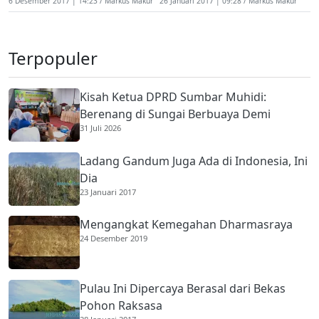
6 Desember 2017 | 14:23
Markus Makur
26 Januari 2017 | 09:28
Markus Makur
Terpopuler
Kisah Ketua DPRD Sumbar Muhidi:
Berenang di Sungai Berbuaya Demi
31 Juli 2026
Membantu Ekonomi Orang Tua
Ladang Gandum Juga Ada di Indonesia, Ini
Dia
23 Januari 2017
Mengangkat Kemegahan Dharmasraya
24 Desember 2019
Pulau Ini Dipercaya Berasal dari Bekas
Pohon Raksasa