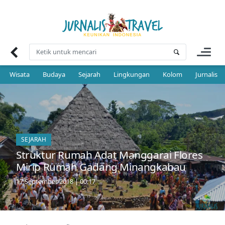
Skip
to
content
Wisata
Budaya
Sejarah
Lingkungan
Kolom
Jurnalis 
SEJARAH
Struktur Rumah Adat Manggarai Flores
Mirip Rumah Gadang Minangkabau
17 September 2018 | 00:17