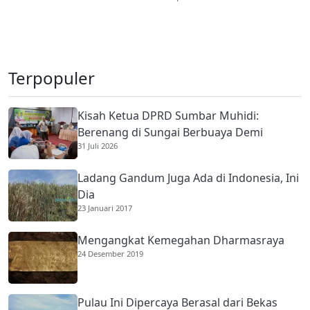
Terpopuler
Kisah Ketua DPRD Sumbar Muhidi:
Berenang di Sungai Berbuaya Demi
31 Juli 2026
Membantu Ekonomi Orang Tua
Ladang Gandum Juga Ada di Indonesia, Ini
Dia
23 Januari 2017
Mengangkat Kemegahan Dharmasraya
24 Desember 2019
Pulau Ini Dipercaya Berasal dari Bekas