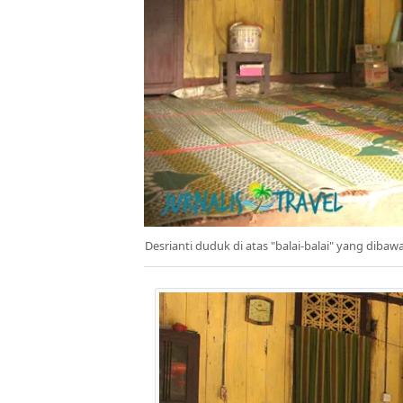
Desrianti duduk di atas "balai-balai" yang dibaw