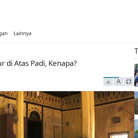
gan
Lainnya
r di Atas Padi, Kenapa?
A
A