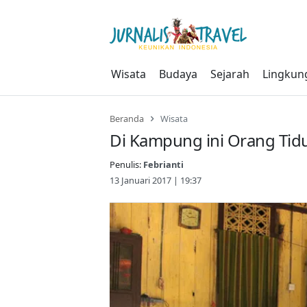
Skip
to
content
Wisata
Budaya
Sejarah
Lingkun
Beranda
Wisata
Di Kampung ini Orang Tidu
Penulis:
Febrianti
13 Januari 2017 | 19:37