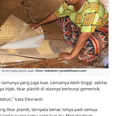
r itu ternyata penuh padi.
(Foto: Febrianti/ JurnalisTravel.com)
munya yang juga luas. Lantainya lebih tinggi. sekitar
ya injak, tikar plastik di atasnya berbunyi gemerisik.
tahun,” kata Desrianti.
tikar plastik, ternyata benar, isinya padi semua.
i lantai ruang tamu yang luas itu. Menakjubkan.