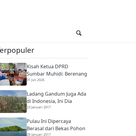
Terpopuler
Kisah Ketua DPRD
Sumbar Muhidi: Berenang
31 Juli 2026
di Sungai Berbuaya Demi
Membantu Ekonomi
Ladang Gandum Juga Ada
Orang Tua
di Indonesia, Ini Dia
23 Januari 2017
Pulau Ini Dipercaya
Berasal dari Bekas Pohon
28 Januari 2017
Raksasa