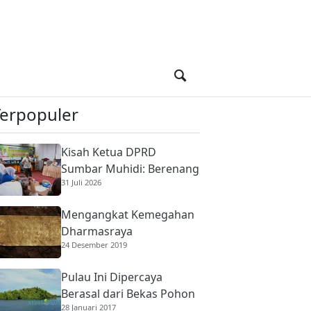
Terpopuler
Kisah Ketua DPRD
Sumbar Muhidi: Berenang
31 Juli 2026
di Sungai Berbuaya Demi
Membantu Ekonomi
Mengangkat Kemegahan
Orang Tua
Dharmasraya
24 Desember 2019
Pulau Ini Dipercaya
Berasal dari Bekas Pohon
28 Januari 2017
Raksasa