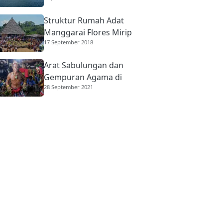
Struktur Rumah Adat
Manggarai Flores Mirip
17 September 2018
Rumah Gadang
Minangkabau
Arat Sabulungan dan
Gempuran Agama di
28 September 2021
Mentawai