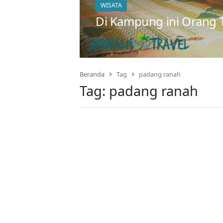
WISATA
Di Kampung ini Orang T
Beranda
Tag
padang ranah
Tag:
padang ranah