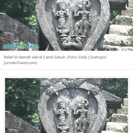
Relief di daerah sakral Candi Sukuh. (Foto: Eddy J.Soetopo/
JurnalisTravel.com)