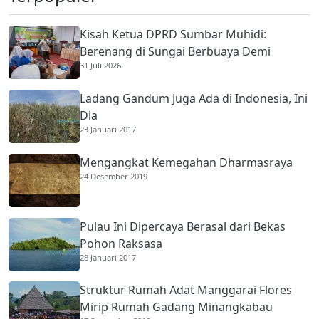
Kisah Ketua DPRD Sumbar Muhidi:
Berenang di Sungai Berbuaya Demi
31 Juli 2026
Membantu Ekonomi Orang Tua
Ladang Gandum Juga Ada di Indonesia, Ini
Dia
23 Januari 2017
Mengangkat Kemegahan Dharmasraya
24 Desember 2019
Pulau Ini Dipercaya Berasal dari Bekas
Pohon Raksasa
28 Januari 2017
Struktur Rumah Adat Manggarai Flores
Mirip Rumah Gadang Minangkabau