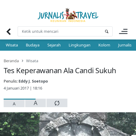
Skip
to
content
Wisata
Budaya
Sejarah
Lingkungan
Kolom
Jurnalis 
Beranda
Wisata
Tes Keperawanan Ala Candi Sukuh
Penulis:
Eddy J. Soetopo
4 Januari 2017 | 18:16
A
A