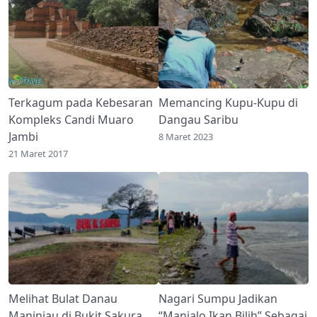
Terkagum pada Kebesaran
Memancing Kupu-Kupu di
Kompleks Candi Muaro
Dangau Saribu
Jambi
8 Maret 2023
21 Maret 2017
Melihat Bulat Danau
Nagari Sumpu Jadikan
Maninjau di Bukit Sakura
“Manjalo Ikan Bilih” Sebagai