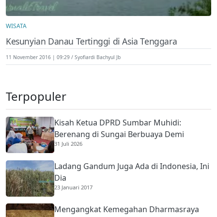
WISATA
Kesunyian Danau Tertinggi di Asia Tenggara
11 November 2016 | 09:29
Syofiardi Bachyul Jb
Terpopuler
Kisah Ketua DPRD Sumbar Muhidi:
Berenang di Sungai Berbuaya Demi
31 Juli 2026
Membantu Ekonomi Orang Tua
Ladang Gandum Juga Ada di Indonesia, Ini
Dia
23 Januari 2017
Mengangkat Kemegahan Dharmasraya