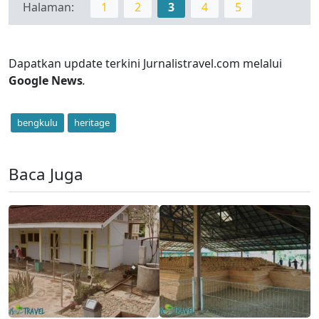
Halaman:
1
2
3
4
5
Dapatkan update terkini Jurnalistravel.com melalui
Google News
.
bengkulu
heritage
Baca Juga