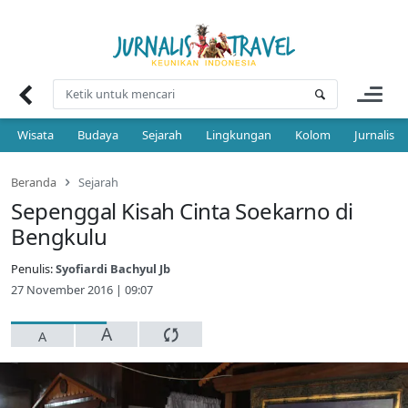
Skip
to
content
Wisata
Budaya
Sejarah
Lingkungan
Kolom
Jurnalis 
Beranda
Sejarah
Sepenggal Kisah Cinta Soekarno di
Bengkulu
Penulis:
Syofiardi Bachyul Jb
27 November 2016 | 09:07
A
A