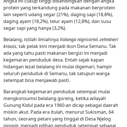
Angka ini cukup tinggi dibandingkan dengan angka
protein yang terkandung pada makanan berprotein
lain seperti udang segar (21%), daging sapi (18,8%),
daging ayam (18,2%), telur ayam (12,8%), dan susu
segar sapi yang hanya (3,2%).
Belalang, istilah ilmiahnya
Valanga nigricornis zehntneri
krauss
, tak pelak kini menjadi ikon Desa Semanu. Tak
ada yang tahu pasti makanan bergizi ini menjadi
kegemaran penduduk desa. Entah sejak kapan
hidangan lezat belalang ini mulai digemari, hampir
seluruh penduduk di Semanu, tak satupun warga
setempat bisa menjawab pasti.
Barangkali kegemaran penduduk setempat mulai
mengkonsumsi belalang goreng, ketika wilayah
Gunung Kidul pada era 1960-an dicap sebagai daerah
miskin akut. Pada era itulah, menurut Sukisman, 64
tahun, seorang petani yang tinggal di Desa Njelog
pinggir, menjadi pilihan penduduk setempat sebagai