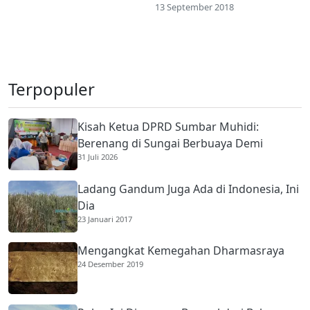
13 September 2018
Terpopuler
Kisah Ketua DPRD Sumbar Muhidi:
Berenang di Sungai Berbuaya Demi
31 Juli 2026
Membantu Ekonomi Orang Tua
Ladang Gandum Juga Ada di Indonesia, Ini
Dia
23 Januari 2017
Mengangkat Kemegahan Dharmasraya
24 Desember 2019