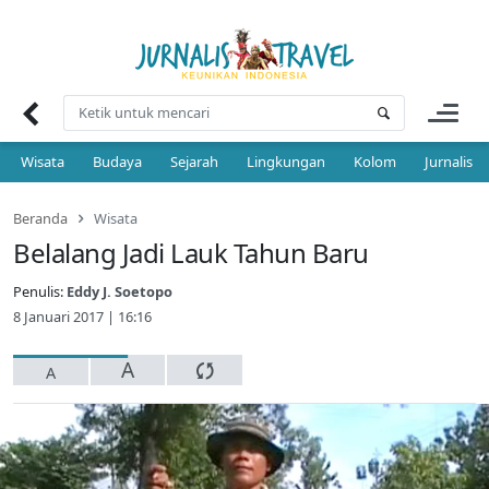
Skip
to
content
Wisata
Budaya
Sejarah
Lingkungan
Kolom
Jurnalis 
Beranda
Wisata
Belalang Jadi Lauk Tahun Baru
Penulis:
Eddy J. Soetopo
8 Januari 2017 | 16:16
A
A