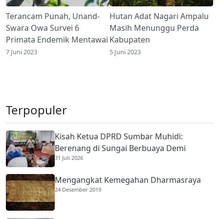
Terancam Punah, Unand-
Hutan Adat Nagari Ampalu
Swara Owa Survei 6
Masih Menunggu Perda
Primata Endemik Mentawai
Kabupaten
7 Juni 2023
5 Juni 2023
Terpopuler
Kisah Ketua DPRD Sumbar Muhidi:
Berenang di Sungai Berbuaya Demi
31 Juli 2026
Membantu Ekonomi Orang Tua
Mengangkat Kemegahan Dharmasraya
24 Desember 2019