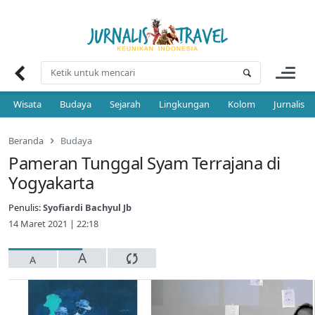
Skip
to
content
Wisata
Budaya
Sejarah
Lingkungan
Kolom
Jurnalis 
Beranda
Budaya
Pameran Tunggal Syam Terrajana di
Yogyakarta
Penulis:
Syofiardi Bachyul Jb
14 Maret 2021 | 22:18
A
A