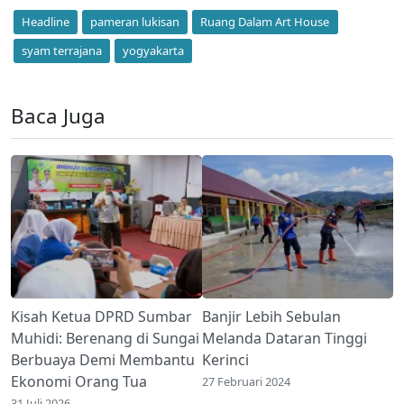
Headline
pameran lukisan
Ruang Dalam Art House
syam terrajana
yogyakarta
Baca Juga
Kisah Ketua DPRD Sumbar
Banjir Lebih Sebulan
Muhidi: Berenang di Sungai
Melanda Dataran Tinggi
Berbuaya Demi Membantu
Kerinci
Ekonomi Orang Tua
27 Februari 2024
31 Juli 2026