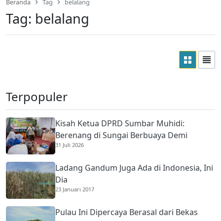
Beranda
Tag
belalang
Tag:
belalang
Terpopuler
Kisah Ketua DPRD Sumbar Muhidi:
Berenang di Sungai Berbuaya Demi
31 Juli 2026
Membantu Ekonomi Orang Tua
Ladang Gandum Juga Ada di Indonesia, Ini
Dia
23 Januari 2017
Pulau Ini Dipercaya Berasal dari Bekas