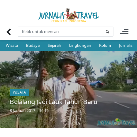
Skip
to
content
Wisata
Budaya
Sejarah
Lingkungan
Kolom
Jurnalis 
WISATA
Belalang Jadi Lauk Tahun Baru
8 Januari 2017 | 16:16