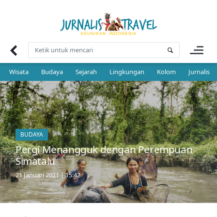
Skip
to
content
Wisata
Budaya
Sejarah
Lingkungan
Kolom
Jurnalis 
BUDAYA
Pergi Menangguk dengan Perempuan
Simatalu
21 Januari 2021 | 15:42