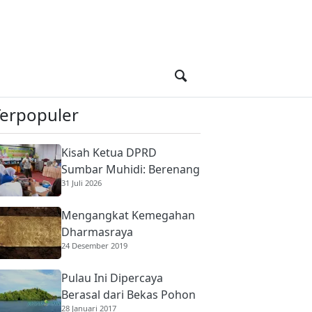
Terpopuler
Kisah Ketua DPRD
Sumbar Muhidi: Berenang
31 Juli 2026
di Sungai Berbuaya Demi
Membantu Ekonomi
Mengangkat Kemegahan
Orang Tua
Dharmasraya
24 Desember 2019
Pulau Ini Dipercaya
Berasal dari Bekas Pohon
28 Januari 2017
Raksasa