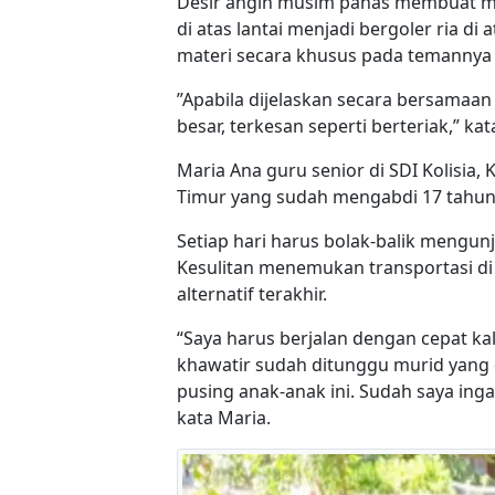
Desir angin musim panas membuat m
di atas lantai menjadi bergoler ria di
materi secara khusus pada temannya
”Apabila dijelaskan secara bersamaa
besar, terkesan seperti berteriak,” ka
Maria Ana guru senior di SDI Kolisi
Timur yang sudah mengabdi 17 tahun l
Setiap hari harus bolak-balik mengun
Kesulitan menemukan transportasi di
alternatif terakhir.
“Saya harus berjalan dengan cepat ka
khawatir sudah ditunggu murid yang d
pusing anak-anak ini. Sudah saya ing
kata Maria.