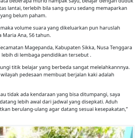
ata beberapa murid nampak sayu, belajar dengan duduk
 atas lantai, terlebih bila sang guru sedang memaparkan
 yang belum paham.
n maka volume suara yang dikeluarkan pun haruslah
ta Maria Ana, 56 tahun.
a, Kecamatan Magepanda, Kabupaten Sikka, Nusa Tenggara
ebih di lembaga pendidikan tersebut .
jungi titik belajar yang berbeda sangat melelahkannnya.
 wilayah pedesaan membuat berjalan kaki adalah
lau tidak ada kendaraan yang bisa ditumpangi, saya
atang lebih awal dari jadwal yang disepkati. Aduh
atkan berulang-ulang agar datang sesuai kesepakatan,”