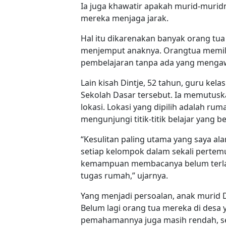
Ia juga khawatir apakah murid-muri
mereka menjaga jarak.
Hal itu dikarenakan banyak orang t
menjemput anaknya. Orangtua memilih
pembelajaran tanpa ada yang mengaw
Lain kisah Dintje, 52 tahun, guru kela
Sekolah Dasar tersebut. Ia memutusk
lokasi. Lokasi yang dipilih adalah ru
mengunjungi titik-titik belajar yang b
“Kesulitan paling utama yang saya a
setiap kelompok dalam sekali pertemu
kemampuan membacanya belum terlal
tugas rumah,” ujarnya.
Yang menjadi persoalan, anak murid 
Belum lagi orang tua mereka di desa
pemahamannya juga masih rendah, se