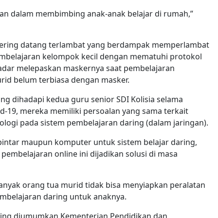
lkan dalam membimbing anak-anak belajar di rumah,”
sering datang terlambat yang berdampak memperlambat
pembelajaran kelompok kecil dengan mematuhi protokol
sadar melepaskan maskernya saat pembelajaran
urid belum terbiasa dengan masker.
ng dihadapi kedua guru senior SDI Kolisia selama
d-19, mereka memiliki persoalan yang sama terkait
gi pada sistem pembelajaran daring (dalam jaringan).
pintar maupun komputer untuk sistem belajar daring,
pembelajaran online ini dijadikan solusi di masa
 banyak orang tua murid tidak bisa menyiapkan peralatan
mbelajaran daring untuk anaknya.
ring diumumkan Kementerian Pendidikan dan