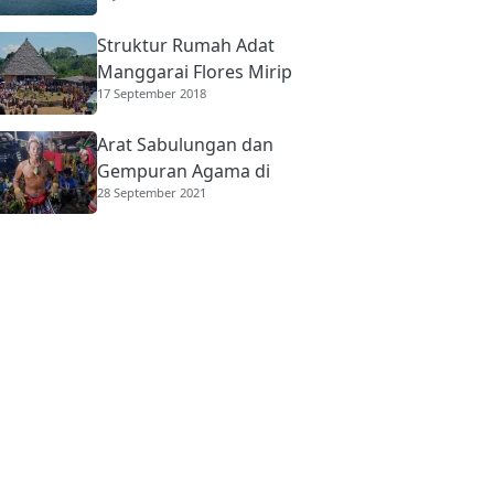
Struktur Rumah Adat
Manggarai Flores Mirip
17 September 2018
Rumah Gadang
Minangkabau
Arat Sabulungan dan
Gempuran Agama di
28 September 2021
Mentawai