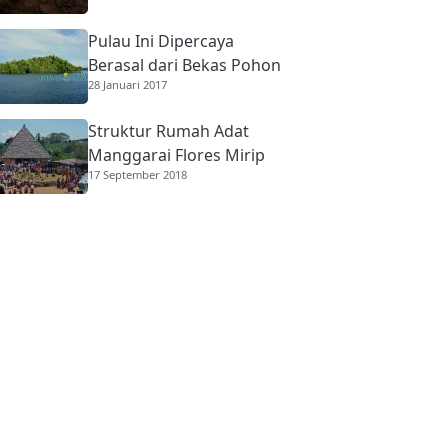
Pulau Ini Dipercaya
Berasal dari Bekas Pohon
28 Januari 2017
Raksasa
Struktur Rumah Adat
Manggarai Flores Mirip
17 September 2018
Rumah Gadang
Minangkabau