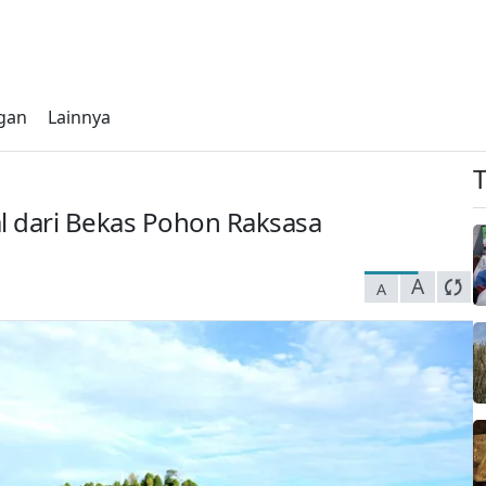
gan
Lainnya
al dari Bekas Pohon Raksasa
A
A