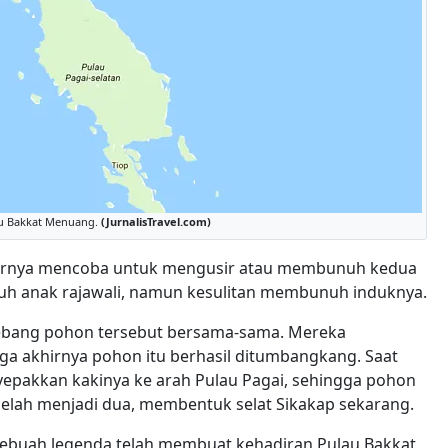
au Bakkat Menuang.
(JurnalisTravel.com)
irnya mencoba untuk mengusir atau membunuh kedua
uh anak rajawali, namun kesulitan membunuh induknya.
ebang pohon tersebut bersama-sama. Mereka
a akhirnya pohon itu berhasil ditumbangkang. Saat
epakkan kakinya ke arah Pulau Pagai, sehingga pohon
elah menjadi dua, membentuk selat Sikakap sekarang.
 sebuah legenda telah membuat kehadiran Pulau Bakkat