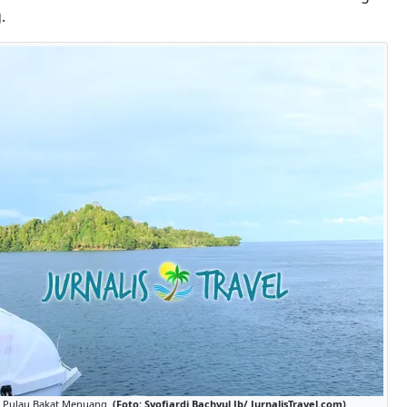
.
 Pulau Bakat Menuang.
(Foto: Syofiardi Bachyul Jb/ JurnalisTravel.com)