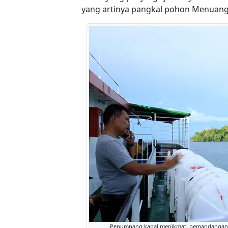
yang artinya pangkal pohon Menuang
Penumpang kapal menikmati pemandangan