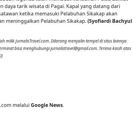
 daya tarik wisata di Pagai. Kapal yang datang dari
tawan ketika memasuki Pelabuhan Sikakap akan
 akan meninggalkan Pelabuhan Sikakap.
(Syofiardi Bachyul
lah milik JurnalisTravel.com. Dilarang menyalin-tempel di situs lainnya
 berminat bisa menghubungi jurnalistravel@gmail.com. Terima kasih atas
I)
l.com melalui
Google News
.