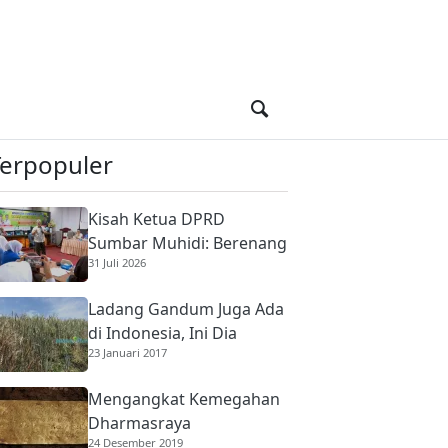
Terpopuler
Kisah Ketua DPRD
Sumbar Muhidi: Berenang
31 Juli 2026
di Sungai Berbuaya Demi
Membantu Ekonomi
Ladang Gandum Juga Ada
Orang Tua
di Indonesia, Ini Dia
23 Januari 2017
Mengangkat Kemegahan
Dharmasraya
24 Desember 2019