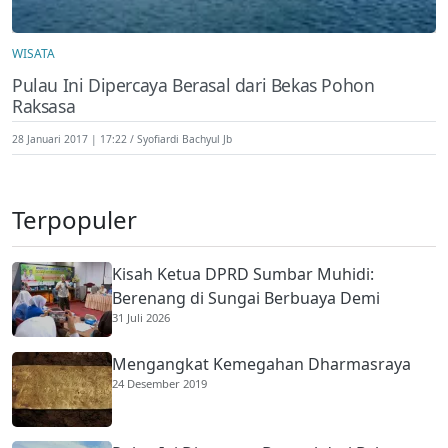
WISATA
Pulau Ini Dipercaya Berasal dari Bekas Pohon
Raksasa
28 Januari 2017 | 17:22
Syofiardi Bachyul Jb
Terpopuler
Kisah Ketua DPRD Sumbar Muhidi:
Berenang di Sungai Berbuaya Demi
31 Juli 2026
Membantu Ekonomi Orang Tua
Mengangkat Kemegahan Dharmasraya
24 Desember 2019