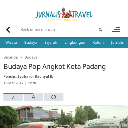
Skip
to
content
Wisata
Budaya
Sejarah
Lingkungan
Kolom
Jurnalis 
Beranda
Budaya
Budaya Pop Angkot Kota Padang
Penulis:
Syofiardi Bachyul Jb
19 Mei 2017 | 21:20
A
A