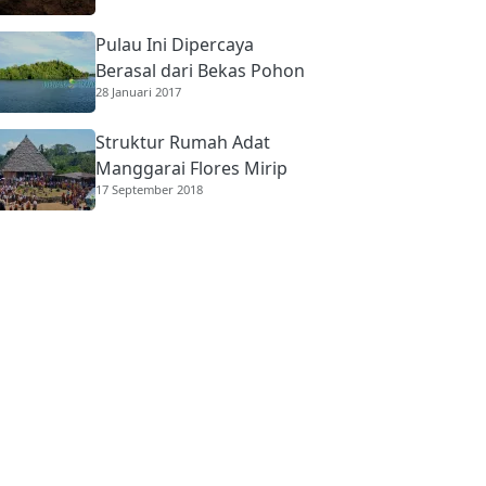
Pulau Ini Dipercaya
Berasal dari Bekas Pohon
28 Januari 2017
Raksasa
Struktur Rumah Adat
Manggarai Flores Mirip
17 September 2018
Rumah Gadang
Minangkabau