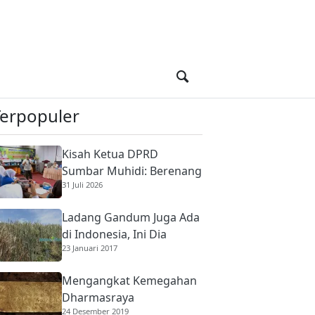
Terpopuler
Kisah Ketua DPRD
Sumbar Muhidi: Berenang
31 Juli 2026
di Sungai Berbuaya Demi
Membantu Ekonomi
Ladang Gandum Juga Ada
Orang Tua
di Indonesia, Ini Dia
23 Januari 2017
Mengangkat Kemegahan
Dharmasraya
24 Desember 2019