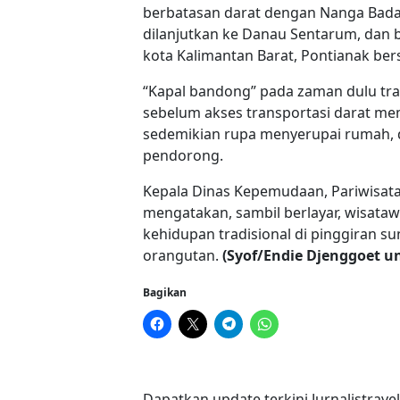
berbatasan darat dengan Nanga Bada
dilanjutkan ke Danau Sentarum, dan b
kota Kalimantan Barat, Pontianak be
“Kapal bandong” pada zaman dulu tra
sebelum akses transportasi darat mem
sedemikian rupa menyerupai rumah, d
pendorong.
Kepala Dinas Kepemudaan, Pariwisata,
mengatakan, sambil berlayar, wisataw
kehidupan tradisional di pinggiran s
orangutan.
(Syof/Endie Djenggoet un
Bagikan
Dapatkan update terkini Jurnalistrave