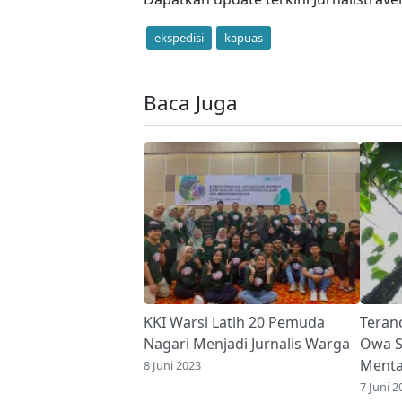
ekspedisi
kapuas
Baca Juga
KKI Warsi Latih 20 Pemuda
Teran
Nagari Menjadi Jurnalis Warga
Owa S
Ment
8 Juni 2023
7 Juni 2