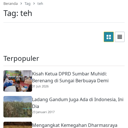
Beranda
Tag
teh
Tag:
teh
Terpopuler
Kisah Ketua DPRD Sumbar Muhidi:
Berenang di Sungai Berbuaya Demi
31 Juli 2026
Membantu Ekonomi Orang Tua
Ladang Gandum Juga Ada di Indonesia, Ini
Dia
23 Januari 2017
Mengangkat Kemegahan Dharmasraya