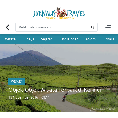
Skip
to
content
Wisata
Budaya
Sejarah
Lingkungan
Kolom
Jurnalis 
WISATA
Objek-Objek Wisata Terbaik di Kerinci
13 November 2016 | 01:14