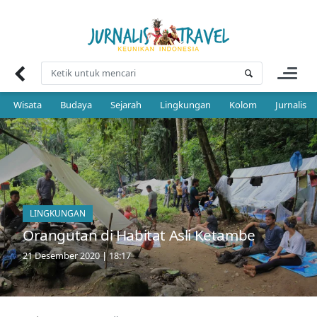
Skip
to
content
Wisata
Budaya
Sejarah
Lingkungan
Kolom
Jurnalis 
LINGKUNGAN
Orangutan di Habitat Asli Ketambe
21 Desember 2020 | 18:17