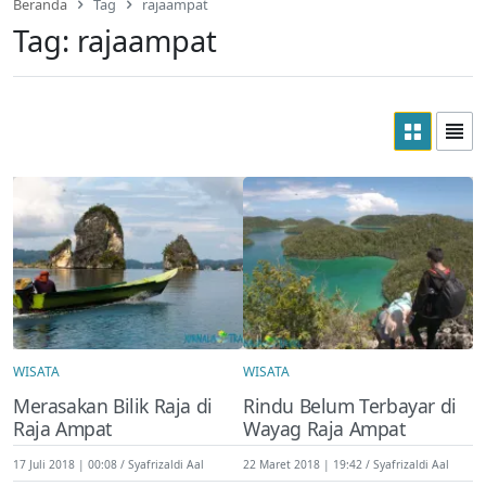
Beranda
Tag
rajaampat
Tag:
rajaampat
WISATA
WISATA
Merasakan Bilik Raja di
Rindu Belum Terbayar di
Raja Ampat
Wayag Raja Ampat
17 Juli 2018 | 00:08
Syafrizaldi Aal
22 Maret 2018 | 19:42
Syafrizaldi Aal