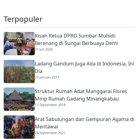
Terpopuler
Kisah Ketua DPRD Sumbar Muhidi:
Berenang di Sungai Berbuaya Demi
31 Juli 2026
Membantu Ekonomi Orang Tua
Ladang Gandum Juga Ada di Indonesia, Ini
Dia
23 Januari 2017
Struktur Rumah Adat Manggarai Flores
Mirip Rumah Gadang Minangkabau
17 September 2018
Arat Sabulungan dan Gempuran Agama di
Mentawai
28 September 2021