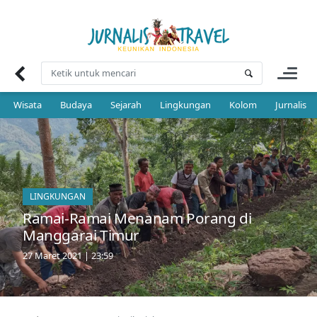
Skip
to
content
Wisata
Budaya
Sejarah
Lingkungan
Kolom
Jurnalis 
LINGKUNGAN
Ramai-Ramai Menanam Porang di
Manggarai Timur
27 Maret 2021 | 23:59