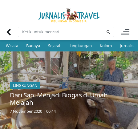
Skip
to
content
Wisata
Budaya
Sejarah
Lingkungan
Kolom
Jurnalis 
LINGKUNGAN
Dari Sapi Menjadi Biogas di Umah
Melajah
7 November 2020 | 00:44