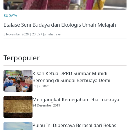
BUDAYA
Etalase Seni Budaya dan Ekologis Umah Melajah
5 November 2020 | 23:55
Jurnalistravel
Terpopuler
Kisah Ketua DPRD Sumbar Muhidi:
Berenang di Sungai Berbuaya Demi
31 Juli 2026
Membantu Ekonomi Orang Tua
Mengangkat Kemegahan Dharmasraya
24 Desember 2019
Pulau Ini Dipercaya Berasal dari Bekas