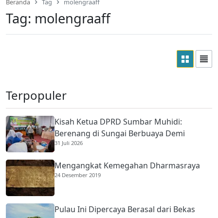
Beranda
Tag
molengraaff
Tag:
molengraaff
Terpopuler
Kisah Ketua DPRD Sumbar Muhidi:
Berenang di Sungai Berbuaya Demi
31 Juli 2026
Membantu Ekonomi Orang Tua
Mengangkat Kemegahan Dharmasraya
24 Desember 2019
Pulau Ini Dipercaya Berasal dari Bekas