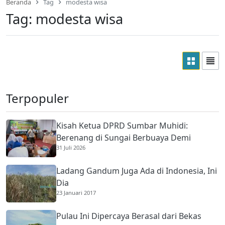
Beranda
Tag
modesta wisa
Tag:
modesta wisa
Terpopuler
Kisah Ketua DPRD Sumbar Muhidi:
Berenang di Sungai Berbuaya Demi
31 Juli 2026
Membantu Ekonomi Orang Tua
Ladang Gandum Juga Ada di Indonesia, Ini
Dia
23 Januari 2017
Pulau Ini Dipercaya Berasal dari Bekas