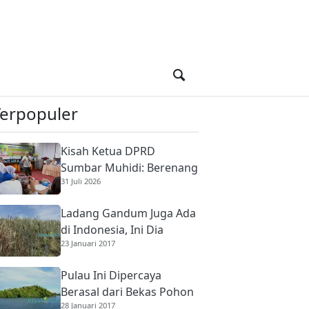
Terpopuler
Kisah Ketua DPRD
Sumbar Muhidi: Berenang
31 Juli 2026
di Sungai Berbuaya Demi
Membantu Ekonomi
Ladang Gandum Juga Ada
Orang Tua
di Indonesia, Ini Dia
23 Januari 2017
Pulau Ini Dipercaya
Berasal dari Bekas Pohon
28 Januari 2017
Raksasa