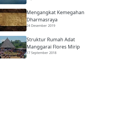
Mengangkat Kemegahan
Dharmasraya
24 Desember 2019
Struktur Rumah Adat
Manggarai Flores Mirip
17 September 2018
Rumah Gadang
Minangkabau