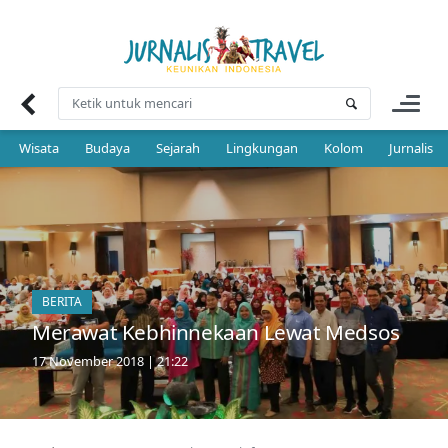
Skip
to
content
Wisata
Budaya
Sejarah
Lingkungan
Kolom
Jurnalis 
BERITA
Merawat Kebhinnekaan Lewat Medsos
17 November 2018 | 21:22