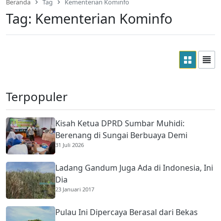
Beranda
Tag
Kementerian Kominfo
Tag:
Kementerian Kominfo
Terpopuler
Kisah Ketua DPRD Sumbar Muhidi:
Berenang di Sungai Berbuaya Demi
31 Juli 2026
Membantu Ekonomi Orang Tua
Ladang Gandum Juga Ada di Indonesia, Ini
Dia
23 Januari 2017
Pulau Ini Dipercaya Berasal dari Bekas