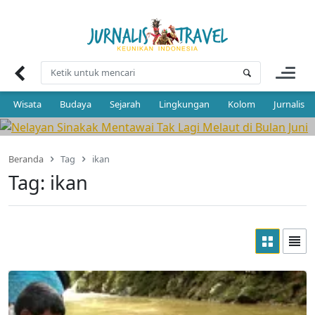
Skip
to
LINGKUNGAN
content
Nelayan Sinakak Mentawai Tak Lagi
Melaut di Bulan Juni
22 Agustus 2023 | 18:16
Wisata
Budaya
Sejarah
Lingkungan
Kolom
Jurnalis 
Beranda
Tag
ikan
Tag:
ikan