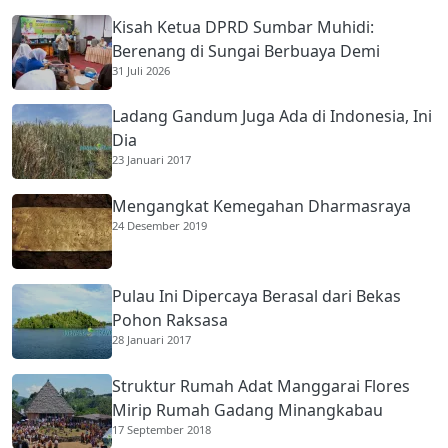
Kisah Ketua DPRD Sumbar Muhidi:
Berenang di Sungai Berbuaya Demi
31 Juli 2026
Membantu Ekonomi Orang Tua
Ladang Gandum Juga Ada di Indonesia, Ini
Dia
23 Januari 2017
Mengangkat Kemegahan Dharmasraya
24 Desember 2019
Pulau Ini Dipercaya Berasal dari Bekas
Pohon Raksasa
28 Januari 2017
Struktur Rumah Adat Manggarai Flores
Mirip Rumah Gadang Minangkabau
17 September 2018