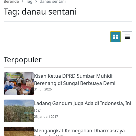
Beranda
Tag
danau sentani
Tag:
danau sentani
Terpopuler
Kisah Ketua DPRD Sumbar Muhidi:
Berenang di Sungai Berbuaya Demi
31 Juli 2026
Membantu Ekonomi Orang Tua
Ladang Gandum Juga Ada di Indonesia, Ini
Dia
23 Januari 2017
Mengangkat Kemegahan Dharmasraya