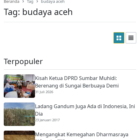
Beranda
Tag
budaya aceh
Tag:
budaya aceh
Terpopuler
Kisah Ketua DPRD Sumbar Muhidi:
Berenang di Sungai Berbuaya Demi
31 Juli 2026
Membantu Ekonomi Orang Tua
Ladang Gandum Juga Ada di Indonesia, Ini
Dia
23 Januari 2017
Mengangkat Kemegahan Dharmasraya