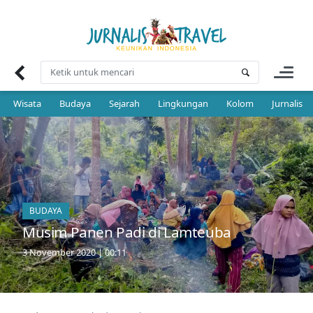
Skip
to
content
Wisata
Budaya
Sejarah
Lingkungan
Kolom
Jurnalis 
BUDAYA
Musim Panen Padi di Lamteuba
3 November 2020 | 00:11